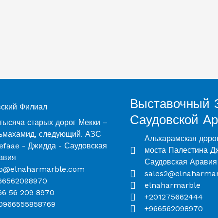
Выставочный 
вский Филиал
Саудовской А
 тысяча старых дорог Мекки –
ьмахамид, следующий. АЗС
Альхарамская дорог
refaae - Джидда - Саудовская
моста Палестина Д
авия
Саудовская Аравия
fo@elnaharmarble.com
sales2@elnaharma
66562098970
elnaharmarble
66 56 209 8970
+201275662444
0966555858769
+966562098970