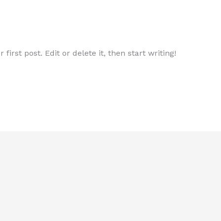
wgmquxn
irst post. Edit or delete it, then start writing!