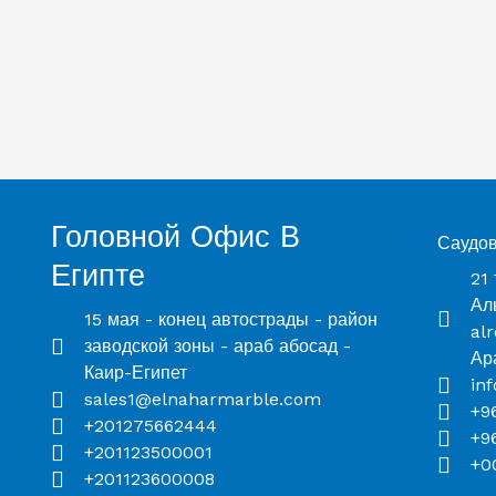
Головной Офис В
Саудо
Египте
21
Ал
15 мая - конец автострады - район
al
заводской зоны - араб абосад -
Ар
Каир-Египет
in
sales1@elnaharmarble.com
+9
+201275662444
+9
+201123500001
+0
+201123600008