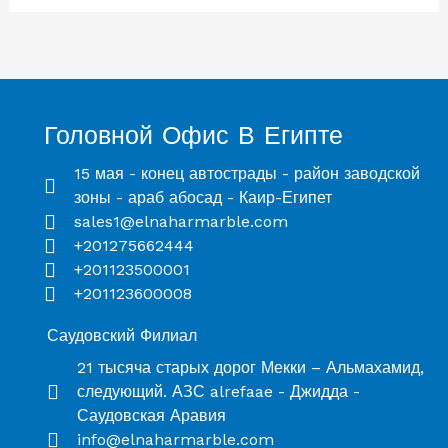
Головной Офис В Египте
15 мая - конец автострады - район заводской
зоны - араб абосад - Каир-Египет
sales1@elnaharmarble.com
+201275662444
+201123500001
+201123600008
Саудовский Филиал
21 тысяча старых дорог Мекки – Альмахамид,
следующий. АЗС alrefaae - Джидда -
Саудовская Аравия
info@elnaharmarble.com