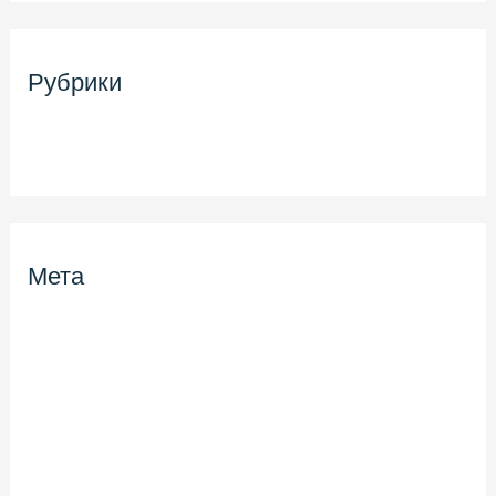
Рубрики
Uncategorized
Мета
Войти
Лента записей
Лента комментариев
WordPress.org