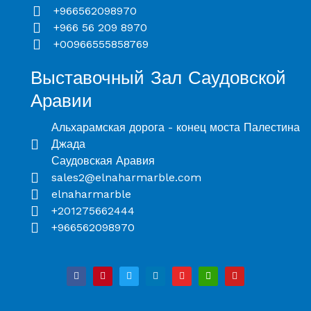
+966562098970
+966 56 209 8970
+00966555858769
Выставочный Зал Саудовской
Аравии
Альхарамская дорога - конец моста Палестина
Джада
Саудовская Аравия
sales2@elnaharmarble.com
elnaharmarble
+201275662444
+966562098970
F
P
T
L
I
B
Y
a
i
w
i
n
o
o
c
n
i
n
s
l
u
e
t
t
k
t
d
t
b
e
t
e
a
u