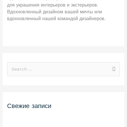
для украшения интерьеров и экстерьеров.
Вдохновленный дизайном вашей мечты или
вдохновленный нашей командой дизайнеров.
Читать далее »
П
о
и
с
Свежие записи
к
:
Hello world!