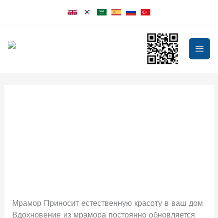
Перейти
к
содержимому
mai
men
Red royal
marble
marble
yggimxfw
Мрамор Приносит естественную красоту в ваш дом
Вдохновение из мрамора постоянно обновляется