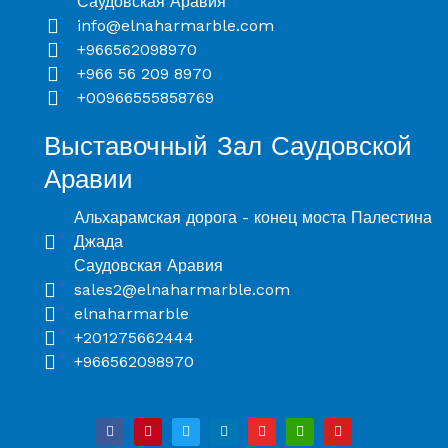
Саудовская Аравия
info@elnaharmarble.com
+966562098970
+966 56 209 8970
+00966555858769
Выставочный Зал Саудовской
Аравии
Альхарамская дорога - конец моста Палестина
Джада
Саудовская Аравия
sales2@elnaharmarble.com
elnaharmarble
+201275662444
+966562098970
F
P
T
L
I
B
Y
a
i
w
i
n
o
o