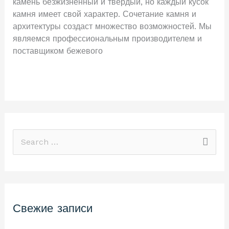
камень безжизненный и твердый, но каждый кусок
камня имеет свой характер. Сочетание камня и
архитектуры создаст множество возможностей. Мы
являемся профессиональным производителем и
поставщиком бежевого
Читать далее »
П
о
и
с
Свежие записи
к
: