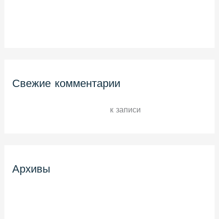
Hello world!
Hello world!
Свежие комментарии
A WordPress Commenter
к записи
Hello world!
Архивы
Март 2021
Ноябрь 2018