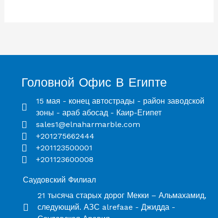
Головной Офис В Египте
15 мая - конец автострады - район заводской
зоны - араб абосад - Каир-Египет
sales1@elnaharmarble.com
+201275662444
+201123500001
+201123600008
Саудовский Филиал
21 тысяча старых дорог Мекки – Альмахамид,
следующий. АЗС alrefaae - Джидда -