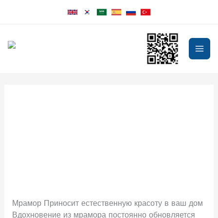
Перейти
к
содержимому
mai
men
granite marble
marble
marble
yggimxfw
Мрамор Приносит естественную красоту в ваш дом
Вдохновение из мрамора постоянно обновляется