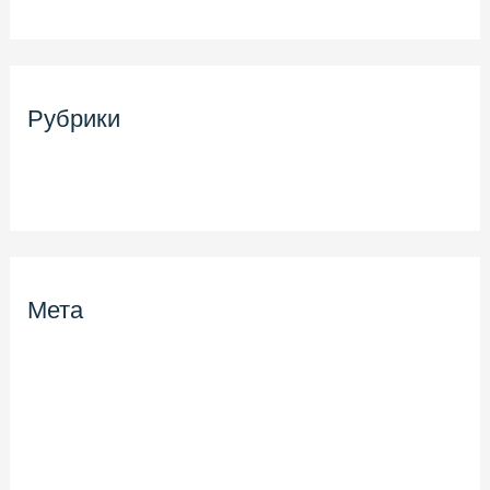
Рубрики
Uncategorized
Мета
Войти
Лента записей
Лента комментариев
WordPress.org